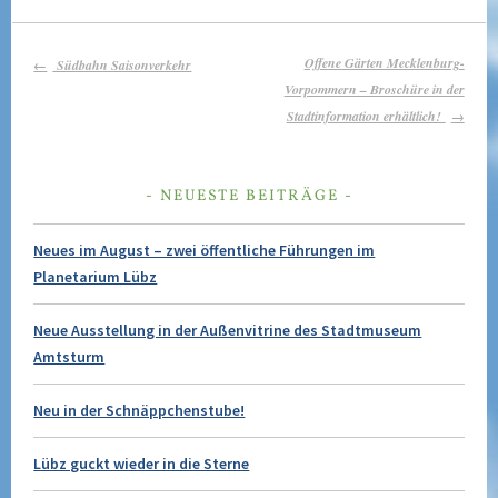
BEITRAGS-
Offene Gärten Mecklenburg-
Südbahn Saisonverkehr
NAVIGATION
Vorpommern – Broschüre in der
Stadtinformation erhältlich!
NEUESTE BEITRÄGE
Neues im August – zwei öffentliche Führungen im
Planetarium Lübz
Neue Ausstellung in der Außenvitrine des Stadtmuseum
Amtsturm
Neu in der Schnäppchenstube!
Lübz guckt wieder in die Sterne