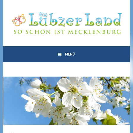
Springe
zum
LÜBZER LAND
Inhalt
SO SCHÖN IST MECKLENBURG
MENÜ