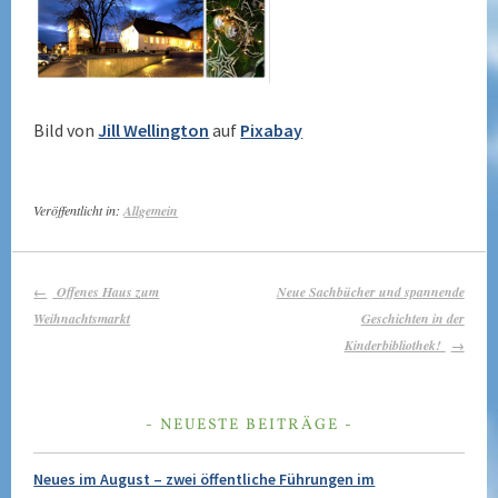
Bild von
Jill Wellington
auf
Pixabay
Veröffentlicht in:
Allgemein
BEITRAGS-
Offenes Haus zum
Neue Sachbücher und spannende
NAVIGATION
Weihnachtsmarkt
Geschichten in der
Kinderbibliothek!
NEUESTE BEITRÄGE
Neues im August – zwei öffentliche Führungen im