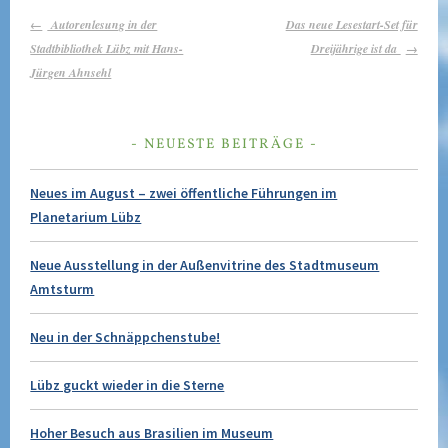
BEITRAGS-
Autorenlesung in der
Das neue Lesestart-Set für
NAVIGATION
Stadtbibliothek Lübz mit Hans-
Dreijährige ist da
Jürgen Ahnsehl
NEUESTE BEITRÄGE
Neues im August – zwei öffentliche Führungen im
Planetarium Lübz
Neue Ausstellung in der Außenvitrine des Stadtmuseum
Amtsturm
Neu in der Schnäppchenstube!
Lübz guckt wieder in die Sterne
Hoher Besuch aus Brasilien im Museum