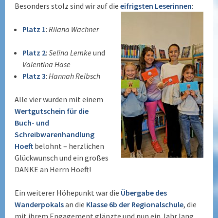
Besonders stolz sind wir auf die
eifrigsten Leserinnen
:
Platz 1
:
Rilana Wachner
Platz 2
:
Selina Lemke
und
Valentina Hase
Platz 3
:
Hannah Reibsch
Alle vier wurden mit einem
Wertgutschein für die
Buch- und
Schreibwarenhandlung
Hoeft
belohnt – herzlichen
Glückwunsch und ein großes
DANKE an Herrn Hoeft!
Ein weiterer Höhepunkt war die
Übergabe des
Wanderpokals
an die
Klasse 6b der Regionalschule
, die
mit ihrem Engagement glänzte und nun ein Jahr lang