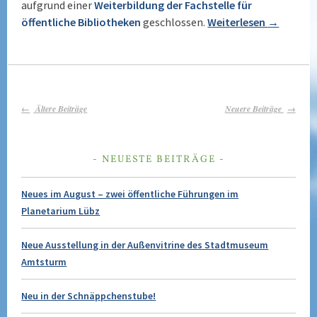
aufgrund einer
Weiterbildung der Fachstelle für
öffentliche Bibliotheken
geschlossen.
Weiterlesen
→
BEITRAGS-
Ältere Beiträge
Neuere Beiträge
NAVIGATION
NEUESTE BEITRÄGE
Neues im August – zwei öffentliche Führungen im
Planetarium Lübz
Neue Ausstellung in der Außenvitrine des Stadtmuseum
Amtsturm
Neu in der Schnäppchenstube!